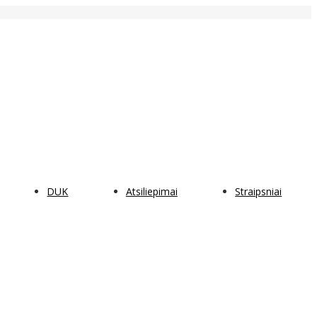
DUK
Atsiliepimai
Straipsniai