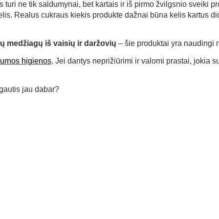
turi ne tik saldumynai, bet kartais ir iš pirmo žvilgsnio sveiki pro
is. Realus cukraus kiekis produkte dažnai būna kelis kartus di
ų medžiagų iš vaisių ir daržovių
– šie produktai yra naudingi 
urnos higienos
. Jei dantys neprižiūrimi ir valomi prastai, jok
gautis jau dabar?