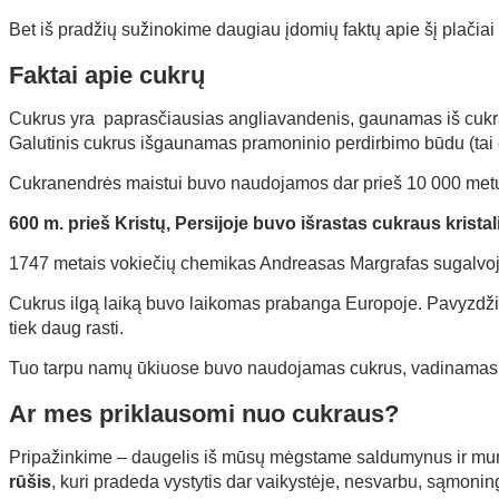
Bet iš pradžių sužinokime daugiau įdomių faktų apie šį plačiai pa
Faktai apie cukrų
Cukrus yra paprasčiausias angliavandenis, gaunamas iš cukrane
Galutinis cukrus išgaunamas pramoninio perdirbimo būdu (tai ga
Cukranendrės maistui buvo naudojamos dar prieš 10 000 metų, M
600 m. prieš Kristų, Persijoje buvo išrastas cukraus krista
1747 metais vokiečių chemikas Andreasas Margrafas sugalvojo 
Cukrus ilgą laiką buvo laikomas prabanga Europoje. Pavyzdžiui,
tiek daug rasti.
Tuo tarpu namų ūkiuose buvo naudojamas cukrus, vadinamas sa
Ar mes priklausomi nuo cukraus?
Pripažinkime – daugelis iš mūsų mėgstame saldumynus ir mums 
rūšis
, kuri pradeda vystytis dar vaikystėje, nesvarbu, sąmoning