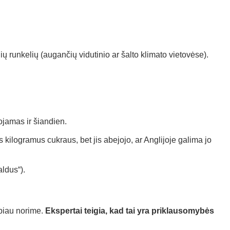
 runkelių (augančių vidutinio ar šalto klimato vietovėse).
ojamas ir šiandien.
kilogramus cukraus, bet jis abejojo, ar Anglijoje galima jo
aldus“).
abiau norime.
Ekspertai teigia, kad tai yra priklausomybės