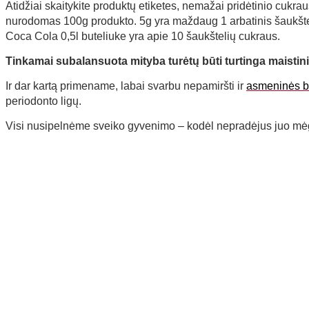
Atidžiai skaitykite produktų etiketes, nemažai pridėtinio cukraus 
nurodomas 100g produkto. 5g yra maždaug 1 arbatinis šaukštel
Coca Cola 0,5l buteliuke yra apie 10 šaukštelių cukraus.
Tinkamai subalansuota mityba turėtų būti turtinga maistini
Ir dar kartą primename, labai svarbu nepamiršti ir
asmeninės b
periodonto ligų.
Visi nusipelnėme sveiko gyvenimo – kodėl nepradėjus juo mė