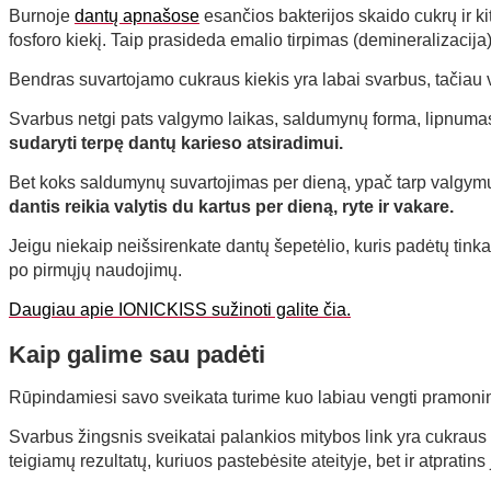
Burnoje
dantų apnašose
esančios bakterijos skaido cukrų ir k
fosforo kiekį. Taip prasideda emalio tirpimas (demineralizacija)
Bendras suvartojamo cukraus kiekis yra labai svarbus, tačiau 
Svarbus netgi pats valgymo laikas, saldumynų forma, lipnumas
sudaryti terpę dantų karieso atsiradimui.
Bet koks saldumynų suvartojimas per dieną, ypač tarp valgymų, g
dantis reikia valytis du kartus per dieną, ryte ir vakare.
Jeigu niekaip neišsirenkate dantų šepetėlio, kuris padėtų tinka
po pirmųjų naudojimų.
Daugiau apie IONICKISS sužinoti galite čia.
Kaip galime sau padėti
Rūpindamiesi savo sveikata turime kuo labiau vengti pramoni
Svarbus žingsnis sveikatai palankios mitybos link yra cukraus v
teigiamų rezultatų, kuriuos pastebėsite ateityje, bet ir atpratin