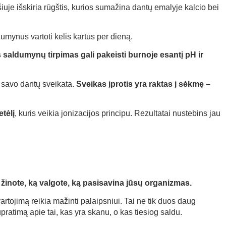
uje išskiria rūgštis, kurios sumažina dantų emalyje kalcio bei
umynus vartoti kelis kartus per dieną.
 saldumynų tirpimas gali pakeisti burnoje esantį pH ir
s savo dantų sveikata.
Sveikas įprotis yra raktas į sėkmę –
tėlį
, kuris veikia jonizacijos principu. Rezultatai nustebins jau
 žinote, ką valgote, ką pasisavina jūsų organizmas.
rtojimą reikia mažinti palaipsniui. Tai ne tik duos daug
upratimą apie tai, kas yra skanu, o kas tiesiog saldu.