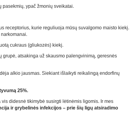
ngų pasekmių, ypač žmonių sveikatai.
s receptorius, kurie reguliuoja mūsų suvalgomo maisto kiekį.
a narkomanai.
uotą cukraus (gliukozės) kiekį.
monų grupė, atsakinga už skausmo palengvinimą, geresnės
dėja alkio jausmas. Siekiant išlaikyti reikalingą endorfinų
ektyvumą 25%.
is didesnė tikimybė susirgti lėtinėmis ligomis. Ir mes
cija ir grybelinės infekcijos – prie šių ligų atsiradimo