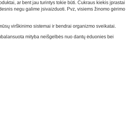
duktai, ar bent jau turintys tokie būti. Cukraus kiekis įprastai
desnis negu galime įsivaizduoti. Pvz, visiems žinomo gėrimo
mūsų virškinimo sistemai ir bendrai organizmo sveikatai.
ia subalansuota mityba neišgelbės nuo dantų ėduonies bei