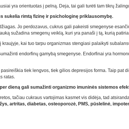
ai yra orientuotas į pelną. Deja, tai gali turėti tam tikrų žali
s sukelia rimtą fizinę ir psichologinę priklausomybę.
džiagas. Jo perdozavus, cukrus gali pakeisti smegenyse esančiu
uką sužadina smegenų veiklą, kuri yra panaši į tą, kurią patiri
kraujyje, kai tuo tarpu organizmas stengiasi palaikyti subalans
 gali sumažinti endorfinų gamybą smegenyse. Endorfinai yra hor
sireiškia tiek lengvos, tiek gilios depresijos forma. Taip pat di
as ratas.
us per dieną gali sumažinti organizmo imuninės sistemos ef
os, tačiau cukraus vartojimas kasmet vis didėja, tad atsiranda v
ėžys, artritas, diabetas, osteoporozė, PMS, pūslelinė, impoten