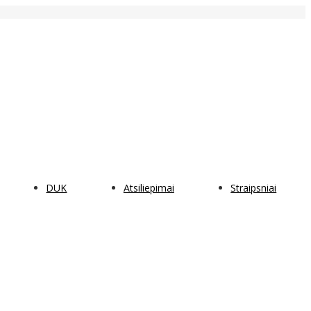
DUK
Atsiliepimai
Straipsniai