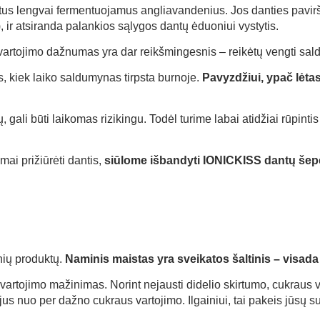
itus lengvai fermentuojamus angliavandenius. Jos danties pavirši
, ir atsiranda palankios sąlygos dantų ėduoniui vystytis.
vartojimo dažnumas yra dar reikšmingesnis – reikėtų vengti sald
, kiek laiko saldumynas tirpsta burnoje.
Pavyzdžiui, ypač lėtas
ali būti laikomas rizikingu. Todėl turime labai atidžiai rūpinti
mai prižiūrėti dantis,
siūlome išbandyti IONICKISS dantų šepe
nių produktų.
Naminis maistas yra sveikatos šaltinis – visada
artojimo mažinimas. Norint nejausti didelio skirtumo, cukraus va
s jus nuo per dažno cukraus vartojimo. Ilgainiui, tai pakeis jūsų s