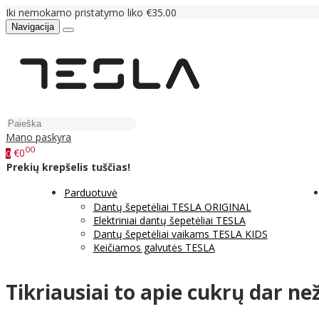
Iki nemokamo pristatymo liko €35.00
Navigacija
Mano paskyra
00
€0
0
Prekių krepšelis tuščias!
Parduotuvė
Dantų šepetėliai TESLA ORIGINAL
Elektriniai dantų šepetėliai TESLA
Dantų šepetėliai vaikams TESLA KIDS
Keičiamos galvutės TESLA
Tikriausiai to apie cukrų dar ne