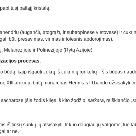
plitusį baltąjį kristalą.
ndrių (augančių atogrąžų ir subtropinėse vietovėse) ir cukrinių
li būti presavimas, virimas ir tolesnis apdorojimas).
elanezijoje ir Polinezijoje (Rytų Azijoje).
lizacijos procesas.
būdą, kaip išgauti cukrų iš cukrinių runkelių – šis būdas naud
 XIII amžiuje britų monarchas Henrikas III bandė užsisakyti tris 
charoze (šis žodis kilęs iš kito žodžio,
sarkara
, reiškiančio „s
iš tiesų sunkų jų atsisakyti. Ir kuo daugiau jų valgome, tuo l
ai ar ne.