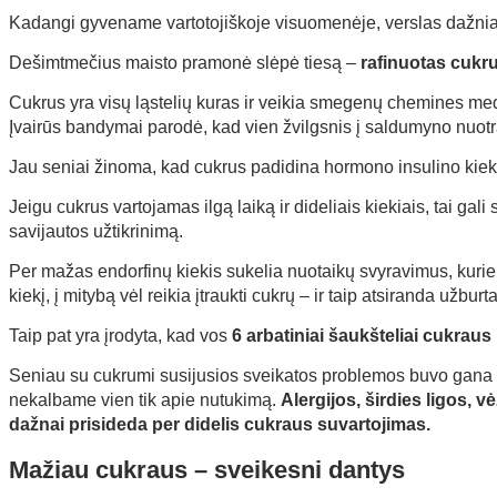
Kadangi gyvename vartotojiškoje visuomenėje, verslas dažniausi
Dešimtmečius maisto pramonė slėpė tiesą –
rafinuotas cukru
Cukrus yra visų ląstelių kuras ir veikia smegenų chemines me
Įvairūs bandymai parodė, kad vien žvilgsnis į saldumyno nuotra
Jau seniai žinoma, kad cukrus padidina hormono insulino kiekį 
Jeigu cukrus vartojamas ilgą laiką ir dideliais kiekiais, tai
savijautos užtikrinimą.
Per mažas endorfinų kiekis sukelia nuotaikų svyravimus, kurie pa
kiekį, į mitybą vėl reikia įtraukti cukrų – ir taip atsiranda užburt
Taip pat yra įrodyta, kad vos
6 arbatiniai šaukšteliai cukra
Seniau su cukrumi susijusios sveikatos problemos buvo gana ret
nekalbame vien tik apie nutukimą.
Alergijos, širdies ligos, v
dažnai prisideda per didelis cukraus suvartojimas.
Mažiau cukraus – sveikesni dantys