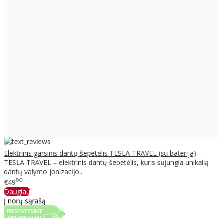
Elektrinis garsinis dantų šepetėlis TESLA TRAVEL (su baterija)
TESLA TRAVEL – elektrinis dantų šepetėlis, kuris sujungia unikalią
dantų valymo jonizacijo..
90
€49
Daugiau
Į norų sąrašą