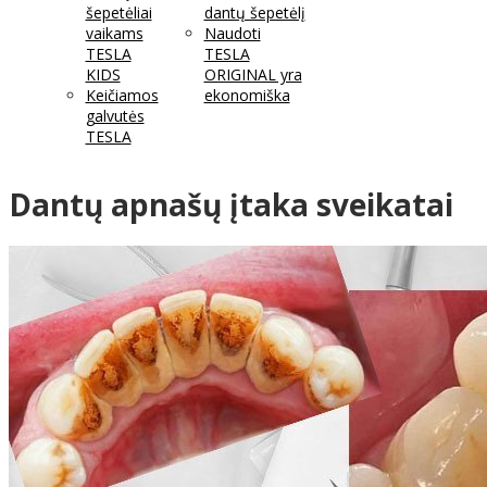
šepetėliai
dantų šepetėlį
vaikams
Naudoti
TESLA
TESLA
KIDS
ORIGINAL yra
Keičiamos
ekonomiška
galvutės
TESLA
Dantų apnašų įtaka sveikatai