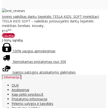
Joninis vaikiškas dantų šepetėlis TESLA KIDS, SOFT (minkštas)
TESLA KIDS SOFT – vaikiškas jonizuojantis dantų šepetėlis
minkštais šereliais. Inovaty..
90
€19
Daugiau
Į norų sąrašą
100% saugus apmokėjimas
Nemokamas pristatymas nuo 35€
Įvairios patogios atsiskaitymo galimybės
Informacija
DUK
Atsiliepimai
Kaip pirkti ionickiss.lt
Pristatymo informacija
Pirkimo sąlygos ir taisyklės