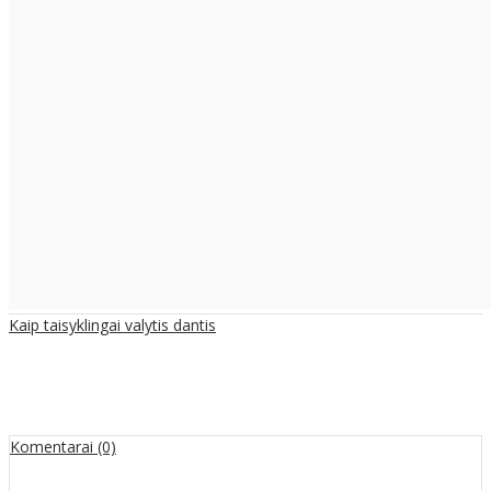
Kaip taisyklingai valytis dantis
Komentarai (0)