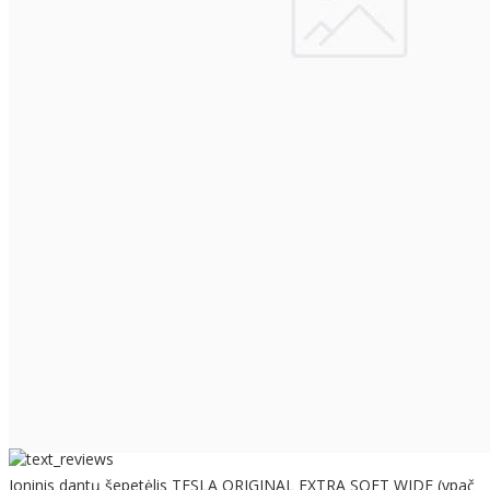
Joninis dantų šepetėlis TESLA ORIGINAL EXTRA SOFT WIDE (ypač