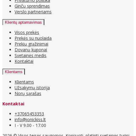
Privatumo politika
Ginčų sprendimas
Verslo partneriams
Klientų aptarnavimas
Visos prekės
Prekės su nuolaida
Prekių grąžinimai
Dovanų kuponai
Svetainės medis
Kontaktai
Klientams
Klientams
Užsakymų istorija
Norų sąrašas
Kontaktai
+37065453353
info@ionickiss.lt
I - V 9.00 - 17.00
2026 © Visos teisės saugomos. Kopijuoti, platinti svetainės turinį