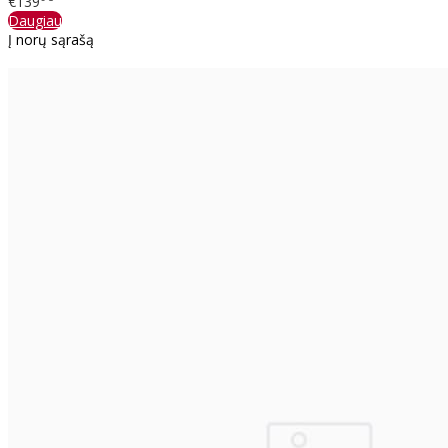
€139
Daugiau
Į norų sąrašą