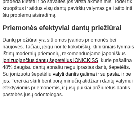
pradeda kietėti ir po savaitės jos virsta akmenimis. Todėl tik
kruopštus ir atidus visų dantų paviršių valymas gali atitolinti
šių problemų atsiradimą.
Priemonės efektyviai dantų priežiūrai
Dantų priežiūrai yra siūlomos įvairios priemonės bei
naujovės. Tačiau, jeigu norite kokybiškų, klinikiniais tyrimais
ištirtų modernių priemonių, rekomenduojame japoniškus
jonizuojančius dantų šepetėlius IONICKISS
, kurie pašalina
48% daugiau dantų apnašų negu įprastas dantų šepetėlis.
Su jonizuotu šepetėliu
valyti dantis galima ir su pasta, ir be
jos
. Tereikia skirti bent porą minučių atidžiam dantų valymui
efektyviomis priemonėmis, ir jūsų puikiai prižiūrėtus dantis
pastebės jūsų odontologas.