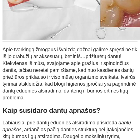
Apie tvarkingą žmogaus išvaizdą dažnai galime spręsti ne tik
iš jo drabužių ar aksesuarų, bet ir iš…prižiūrėtų dantų!
Kiekvienas iš mūsų svajojame apie gražius ir spindinčius
dantis, tačiau neretai pamirštame, kad nuo kasdienės dantų
priežiūros priklauso ir viso mūsų organizmo sveikata. Įvairūs
tyrimai atskleidžia, kad blogi higienos įpročiai yra pagrindinė
dantų ėduonies atsiradimo, dantenų ir burnos ertmės ligų
problema.
Kaip susidaro dantų apnašos?
Labiausiai prie dantų ėduonies atsiradimo prisideda
dantų
apnašos
, ardančios pačią danties struktūrą bei įtakojančios
kitų burnos ligų atsiradimą. Daugelio mokslinių tyrimų