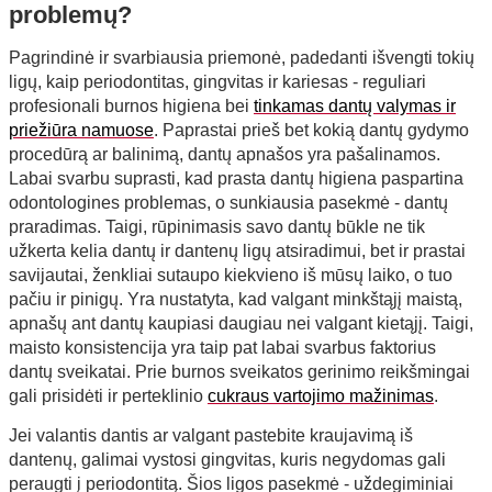
problemų?
Pagrindinė ir svarbiausia priemonė, padedanti išvengti tokių
ligų, kaip periodontitas, gingvitas ir kariesas - reguliari
profesionali burnos higiena bei
tinkamas dantų valymas ir
priežiūra namuose
. Paprastai prieš bet kokią dantų gydymo
procedūrą ar balinimą, dantų apnašos yra pašalinamos.
Labai svarbu suprasti, kad prasta dantų higiena paspartina
odontologines problemas, o sunkiausia pasekmė - dantų
praradimas. Taigi, rūpinimasis savo dantų būkle ne tik
užkerta kelia dantų ir dantenų ligų atsiradimui, bet ir prastai
savijautai, ženkliai sutaupo kiekvieno iš mūsų laiko, o tuo
pačiu ir pinigų. Yra nustatyta, kad valgant minkštąjį maistą,
apnašų ant dantų kaupiasi daugiau nei valgant kietąjį. Taigi,
maisto konsistencija yra taip pat labai svarbus faktorius
dantų sveikatai. Prie burnos sveikatos gerinimo reikšmingai
gali prisidėti ir perteklinio
cukraus vartojimo mažinimas
.
Jei valantis dantis ar valgant pastebite kraujavimą iš
dantenų, galimai vystosi gingvitas, kuris negydomas gali
peraugti į periodontitą. Šios ligos pasekmė - uždegiminiai