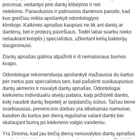
procesai, vedantys prie dantų klibėjimo ir net
netekimo. Paraudusios ir patinusios dantenos parodo, kad
kuo greičiau reikia apsilankyti odontologijos
klinikoje. Kalkinės apnašos kaupiasi ne tik ant dantų ar
dantenų, bet ir protezų paviršiaus. Todėl labai svarbu nieko
nelaukiant kreiptis į specialistus, užkertant kelią bakterijų
dauginimuisi.
Dantų apnašas galima atpažinti ir iš nemalonaus burnos
kvapo.
Odontologai rekomenduoja apsilankyti mažiausiai du kartus
per metus pas specialistus tam, kad pašalinti susikaupusius
dantų akmenis ir nuvalyti dantų apnašas. Odontologai
kiekvienu individualiu atveju pataria, kaip prižiūrėti dantis,
kokį naudoti dantų šepetėlį ar tarpdančių siūlus. Tačiau bene
svarbiausias, prevencinis darbas yra atliekamas namuose,
kasdien du kartus per dieną reguliariai valant dantis bei
skalaujant burną po kiekvieno valgio vandeniu.
Yra žinoma, kad jau trečią dieną nenuvalytos dantų apnašos