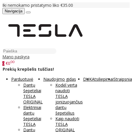
Iki nemokamo pristatymo liko €35.00
Navigacija
Mano paskyra
00
€0
0
Prekių krepšelis tuščias!
Parduotuvė
Naudojimo gidas
DUK
Atsiliepimai
Straipsnia
Dantų
Kodėl verta
šepetėliai
naudoti
TESLA
TESLA
ORIGINAL
jonizuojančius
Elektriniai
dantų
dantų
šepetėlius
šepetėliai
Kaip naudoti
TESLA
TESLA
Dantų
ORIGINAL