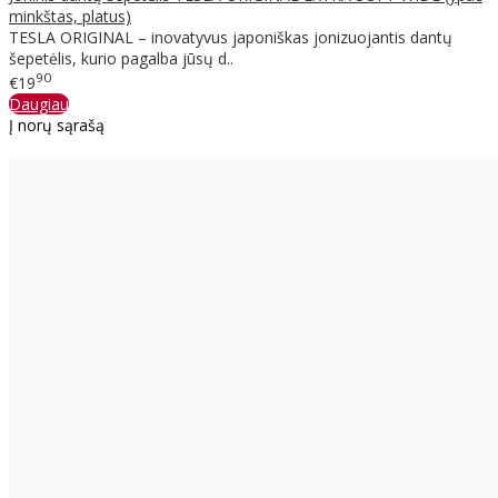
minkštas, platus)
TESLA ORIGINAL – inovatyvus japoniškas jonizuojantis dantų
šepetėlis, kurio pagalba jūsų d..
90
€19
Daugiau
Į norų sąrašą