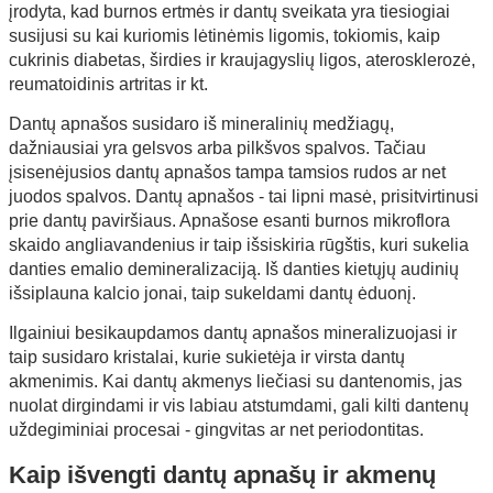
įrodyta, kad burnos ertmės ir dantų sveikata yra tiesiogiai
susijusi su kai kuriomis lėtinėmis ligomis, tokiomis, kaip
cukrinis diabetas, širdies ir kraujagyslių ligos, aterosklerozė,
reumatoidinis artritas ir kt.
Dantų apnašos susidaro iš mineralinių medžiagų,
dažniausiai yra gelsvos arba pilkšvos spalvos. Tačiau
įsisenėjusios dantų apnašos tampa tamsios rudos ar net
juodos spalvos. Dantų apnašos - tai lipni masė, prisitvirtinusi
prie dantų paviršiaus. Apnašose esanti burnos mikroflora
skaido angliavandenius ir taip išsiskiria rūgštis, kuri sukelia
danties emalio demineralizaciją. Iš danties kietųjų audinių
išsiplauna kalcio jonai, taip sukeldami dantų ėduonį.
Ilgainiui besikaupdamos dantų apnašos mineralizuojasi ir
taip susidaro kristalai, kurie sukietėja ir virsta dantų
akmenimis. Kai dantų akmenys liečiasi su dantenomis, jas
nuolat dirgindami ir vis labiau atstumdami, gali kilti dantenų
uždegiminiai procesai - gingvitas ar net periodontitas.
Kaip išvengti dantų apnašų ir akmenų