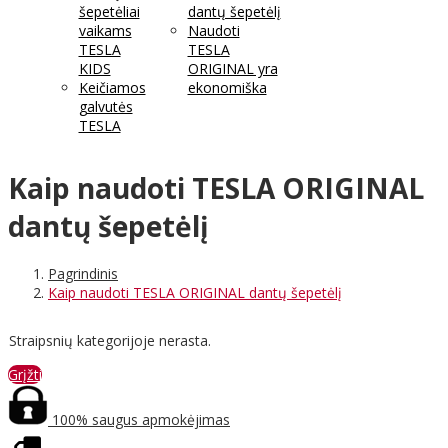
šepetėliai
dantų šepetėlį
vaikams
Naudoti
TESLA
TESLA
KIDS
ORIGINAL yra
Keičiamos
ekonomiška
galvutės
TESLA
Kaip naudoti TESLA ORIGINAL
dantų šepetėlį
Pagrindinis
Kaip naudoti TESLA ORIGINAL dantų šepetėlį
Straipsnių kategorijoje nerasta.
Grįžti
100% saugus apmokėjimas