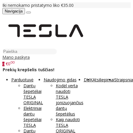
Iki nemokamo pristatymo liko €35.00
Navigacija
Mano paskyra
00
€0
0
Prekių krepšelis tuščias!
Parduotuvė
Naudojimo gidas
DUK
Atsiliepimai
Straipsnia
Dantų
Kodėl verta
šepetėliai
naudoti
TESLA
TESLA
ORIGINAL
jonizuojančius
Elektriniai
dantų
dantų
šepetėlius
šepetėliai
Kaip naudoti
TESLA
TESLA
Dantų
ORIGINAL