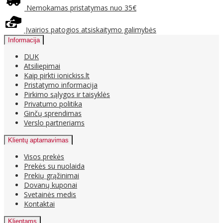
Nemokamas pristatymas nuo 35€
Įvairios patogios atsiskaitymo galimybės
Informacija
DUK
Atsiliepimai
Kaip pirkti ionickiss.lt
Pristatymo informacija
Pirkimo sąlygos ir taisyklės
Privatumo politika
Ginčų sprendimas
Verslo partneriams
Klientų aptarnavimas
Visos prekės
Prekės su nuolaida
Prekių grąžinimai
Dovanų kuponai
Svetainės medis
Kontaktai
Klientams