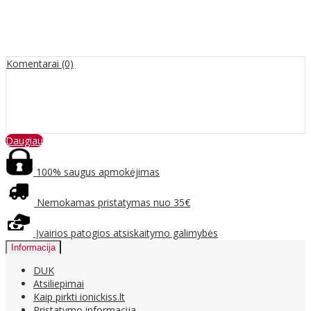
Komentarai (0)
Daugiau
100% saugus apmokėjimas
Nemokamas pristatymas nuo 35€
Įvairios patogios atsiskaitymo galimybės
Informacija
DUK
Atsiliepimai
Kaip pirkti ionickiss.lt
Pristatymo informacija