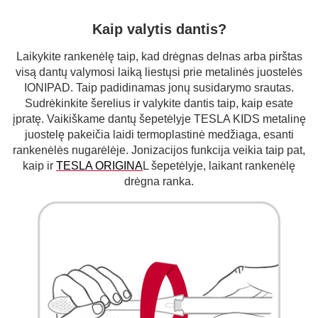
Kaip valytis dantis?
Laikykite rankenėlę taip, kad drėgnas delnas arba pirštas
visą dantų valymosi laiką liestųsi prie metalinės juostelės
IONIPAD. Taip padidinamas jonų susidarymo srautas.
Sudrėkinkite šerelius ir valykite dantis taip, kaip esate
įpratę. Vaikiškame dantų šepetėlyje TESLA KIDS metalinę
juostelę pakeičia laidi termoplastinė medžiaga, esanti
rankenėlės nugarėlėje. Jonizacijos funkcija veikia taip pat,
kaip ir
TESLA ORIGINA
L šepetėlyje, laikant rankenėlę
drėgna ranka.