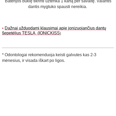
Baterijos būklę tikrinti užtenka 1 kartą per savaitę. Valantis
dantis mygtuko spausti nereikia.
•
Dažnai užduodami klausimai
apie jonizuojančius dantų
šepetėlius TESLA (IONICKISS
)
* Odontologai rekomenduoja keisti galvutes kas 2-3
mėnesius, ir visada iškart po ligos.