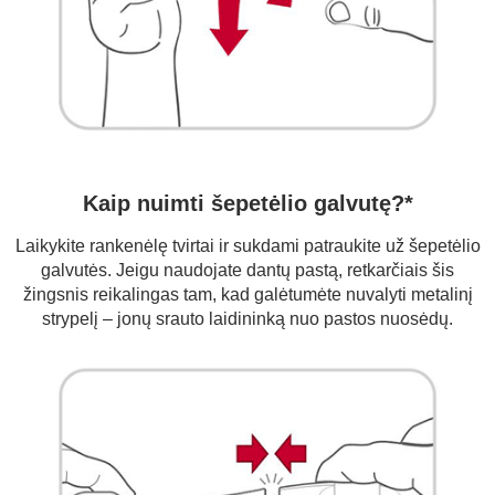
Kaip nuimti šepetėlio galvutę?*
Laikykite rankenėlę tvirtai ir sukdami patraukite už šepetėlio
galvutės. Jeigu naudojate dantų pastą, retkarčiais šis
žingsnis reikalingas tam, kad galėtumėte nuvalyti metalinį
strypelį – jonų srauto laidininką nuo pastos nuosėdų.