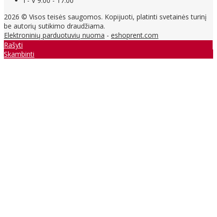
I - V 9.00 - 17.00
2026 © Visos teisės saugomos. Kopijuoti, platinti svetainės turinį
be autorių sutikimo draudžiama.
Elektroninių parduotuvių nuoma
-
eshoprent.com
Rašyti
Skambinti