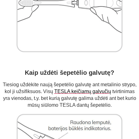
Kaip uždėti šepetėlio galvutę?
Tiesiog uždėkite naują šepetėlio galvutę ant metalinio strypo,
kol ji užsifiksuos. Visų
TESLA keičiamų galvučių
tvirtinimas
yra vienodas, t.y. bet kurią galvutę galima uždėti ant bet kurio
mūsų siūlomo TESLA dantų šepetėlio.