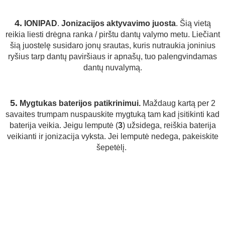
4.
IONIPAD
.
Jonizacijos aktyvavimo juosta
. Šią vietą
reikia liesti drėgna ranka / pirštu dantų valymo metu. Liečiant
šią juostelę susidaro jonų srautas, kuris nutraukia joninius
ryšius tarp dantų paviršiaus ir apnašų, tuo palengvindamas
dantų nuvalymą.
5.
Mygtukas baterijos patikrinimui.
Maždaug kartą per 2
savaites trumpam nuspauskite mygtuką tam kad įsitikinti kad
baterija veikia. Jeigu lemputė (
3
) užsidega, reiškia baterija
veikianti ir jonizacija vyksta. Jei lemputė nedega, pakeiskite
šepetėlį.