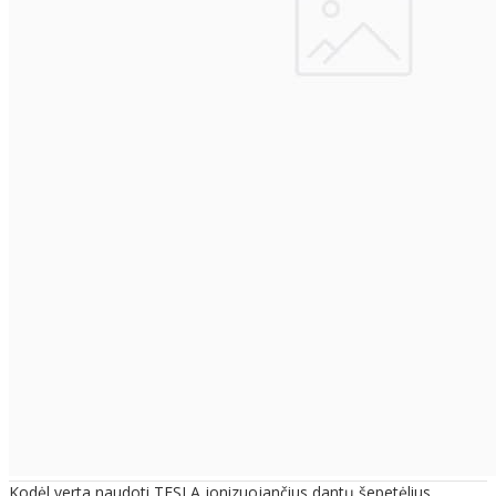
Kodėl verta naudoti TESLA jonizuojančius dantų šepetėlius