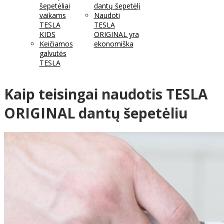
šepetėliai
dantų šepetėlį
vaikams
Naudoti
TESLA
TESLA
KIDS
ORIGINAL yra
Keičiamos
ekonomiška
galvutės
TESLA
Kaip teisingai naudotis TESLA
ORIGINAL dantų šepetėliu