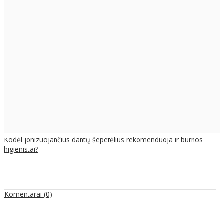
Kodėl jonizuojančius dantų šepetėlius rekomenduoja ir burnos
higienistai?
Komentarai (0)