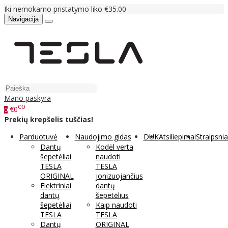
Iki nemokamo pristatymo liko €35.00
Navigacija
Mano paskyra
00
€0
0
Prekių krepšelis tuščias!
Parduotuvė
Naudojimo gidas
DUK
Atsiliepimai
Straipsnia
Dantų
Kodėl verta
šepetėliai
naudoti
TESLA
TESLA
ORIGINAL
jonizuojančius
Elektriniai
dantų
dantų
šepetėlius
šepetėliai
Kaip naudoti
TESLA
TESLA
Dantų
ORIGINAL