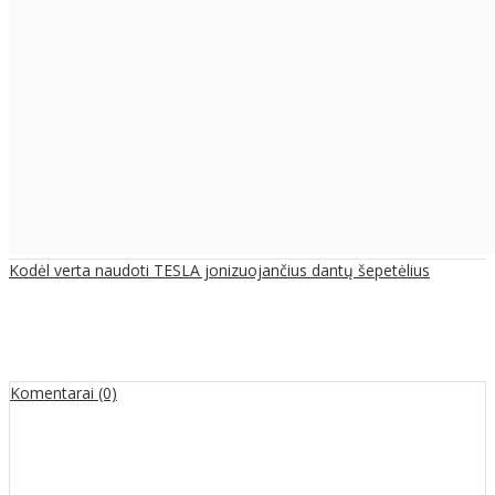
Kodėl verta naudoti TESLA jonizuojančius dantų šepetėlius
Komentarai (0)