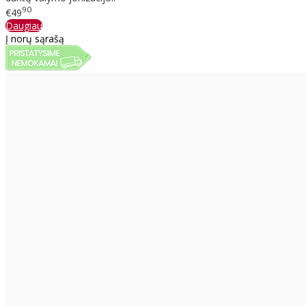
90
€49
Daugiau
Į norų sąrašą