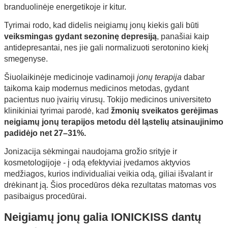
branduolinėje energetikoje ir kitur.
Tyrimai rodo, kad didelis neigiamų jonų kiekis gali būti
veiksmingas gydant sezoninę depresiją
, panašiai kaip
antidepresantai, nes jie gali normalizuoti serotonino kiekį
smegenyse.
Šiuolaikinėje medicinoje vadinamoji
jonų terapija
dabar
taikoma kaip modernus medicinos metodas, gydant
pacientus nuo įvairių virusų. Tokijo medicinos universiteto
klinikiniai tyrimai parodė, kad
žmonių sveikatos gerėjimas
neigiamų jonų terapijos metodu dėl ląstelių atsinaujinimo
padidėjo net 27–31%.
Jonizacija sėkmingai naudojama grožio srityje ir
kosmetologijoje - į odą efektyviai įvedamos aktyvios
medžiagos, kurios individualiai veikia odą, giliai išvalant ir
drėkinant ją. Šios procedūros dėka rezultatas matomas vos
pasibaigus procedūrai.
Neigiamų jonų galia IONICKISS dantų