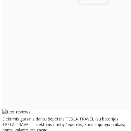
Elektrinis garsinis dantų šepetėlis TESLA TRAVEL (su baterija)
TESLA TRAVEL – elektrinis dantų šepetėlis, kuris sujungia unikalią
dantų valymo jonizacijo..