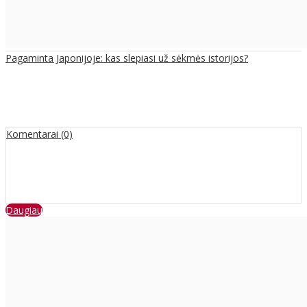
Pagaminta Japonijoje: kas slepiasi už sėkmės istorijos?
Komentarai (0)
Daugiau