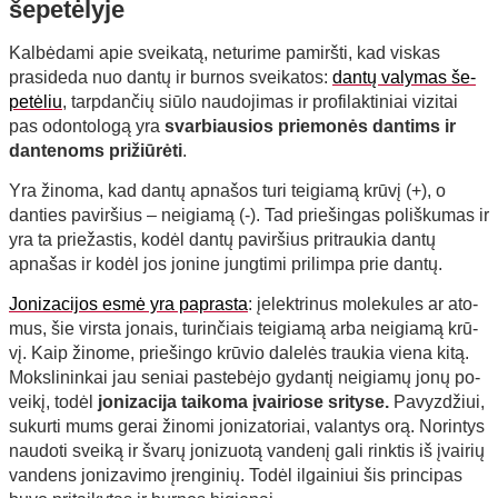
š
epet
ėlyje
Kalbėdami apie sveikatą, neturime pamiršti, kad viskas
prasideda nuo dantų ir burnos sveikatos:
dan­tų va­ly­ma­s še­
pe­tė­liu
, tarp­dan­čių siū­lo naudojimas ir pro­fi­lak­ti­niai vi­zi­tai
pas odon­to­lo­gą yra
svarbiausios priemonės dan­tims ir
dan­te­noms pri­žiū­rė­ti
.
Yra žinoma, kad dantų apnašos turi teigiamą krūvį (+), o
danties paviršius – neigiamą (-). Tad priešingas poliškumas ir
yra ta priežastis, kodėl dantų paviršius pritraukia dantų
apnašas ir kodėl jos jonine jungtimi prilimpa prie dantų.
Jo­ni­za­ci­jos es­mė yra pa­pras­ta
: įe­lekt­ri­nus mo­le­ku­les ar ato­
mus, šie virs­ta jo­nais, tu­rin­čiais tei­gia­mą ar­ba nei­gia­mą krū­
vį. Kaip ži­no­me, prie­šin­go krū­vio da­le­lės trau­kia vie­na ki­tą.
Moks­li­nin­kai jau se­niai pa­ste­bė­jo gy­dan­tį nei­gia­mų jo­nų po­
vei­kį, todėl
jo­ni­za­ci­ja tai­ko­ma įvai­rio­se sri­ty­se.
Pa­vyz­džiui,
su­kur­ti mums ge­rai ži­no­mi jo­ni­za­to­riai, va­lan­tys orą. Norintys
naudoti sveiką ir švarų jonizuotą vandenį gali rinktis iš įvairių
vandens jonizavimo įrenginių. Todėl il­gai­niui šis prin­ci­pas