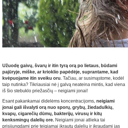
Užuodę gaivų, švarų ir itin tyrą orą po lietaus, būdami
pajūryje, miške, ar krioklio papėdėje, suprantame, kad
kvėpuojame itin sveiku oru
. Tačiau, ar susimąstome, kodėl
taip nutinka? Tikriausiai nė į galvą neateina mintis, kad viena
iš šio stebuklo priežasčių – neigiami jonai!
Esant pakankamai didelėms koncentracijoms,
neigiami
jonai gali išvalyti orą nuo sporų, grybų, žiedadulkių,
kvapų, cigarečių dūmų, bakterijų, virusų ir kitų
kenksmingų dalelių ore.
Neigiami jonai atlieka tai
prisijungdami prie teigiamai įkrautų dalelių ir įkraudami jas