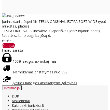
Joninis dantų šepetėlis TESLA ORIGINAL EXTRA SOFT WIDE (ypač
minkštas, platus)
TESLA ORIGINAL – inovatyvus japoniškas jonizuojantis dantų
šepetėlis, kurio pagalba jūsų d..
90
€19
Daugiau
Į norų sąrašą
100% saugus apmokėjimas
Nemokamas pristatymas nuo 35€
Įvairios patogios atsiskaitymo galimybės
Informacija
DUK
Atsiliepimai
Kaip pirkti ionickiss.lt