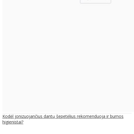
Kodėl jonizuojančius dantų šepetėlius rekomenduoja ir burnos
higienistai?